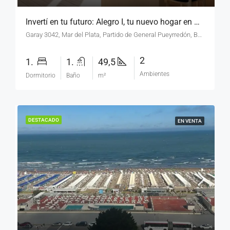
Invertí en tu futuro: Alegro I, tu nuevo hogar en Chauvín.
Garay 3042, Mar del Plata, Partido de General Pueyrredón, Buenos Aires, 7606, Argentina
2
1.
1.
49,5
Ambientes
Dormitorio
Baño
m²
DESTACADO
EN VENTA