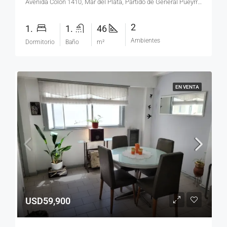
Avenida Colón 1410, Mar del Plata, Partido de General Pueyrredón, Buenos Aires, B7600JUZ, Argentina
2
1.
1.
46
Ambientes
Dormitorio
Baño
m²
EN VENTA
USD59,900