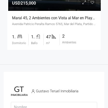
USD215,000
Maral 45, 2 Ambientes con Vista al Mar en Playa Grande.
Avenida Patricio Peralta Ramos 5765, Mar del Plata, Partido de General Pueyrredón, Buenos Aires, B7600FDW, Argentina
2
1.
1.
47
Ambientes
Dormitorio
Baño
m²
Gustavo Teruel Inmobiliaria