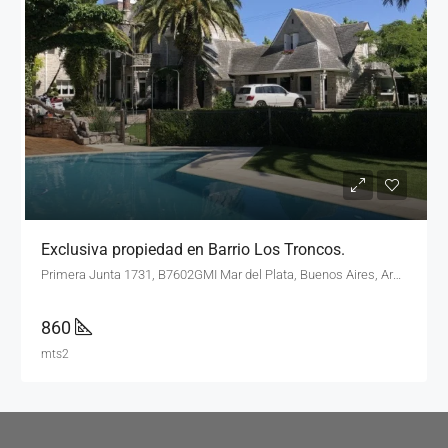
Exclusiva propiedad en Barrio Los Troncos.
Primera Junta 1731, B7602GMI Mar del Plata, Buenos Aires, Argentina
860
mts2