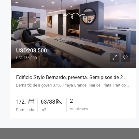
USD203,500
USD266,000
Edificio Stylo Bernardo, preventa. Semipisos de 2 y 3, a estrenar en Playa Grande.
Bernardo de Irigoyen 3756, Playa Grande, Mar del Plata, Partido de General Pueyrredón, Buenos Aires, B7600FDW, Argentina
2
1/2.
63/88
Ambientes
Dormitorio
m2.