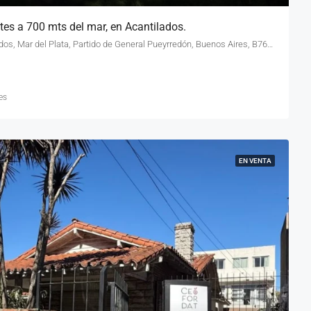
es a 700 mts del mar, en Acantilados.
Calle 12 & Calle 501, Los Acantilados, Mar del Plata, Partido de General Pueyrredón, Buenos Aires, B7603DRT, Argentina
es
EN VENTA