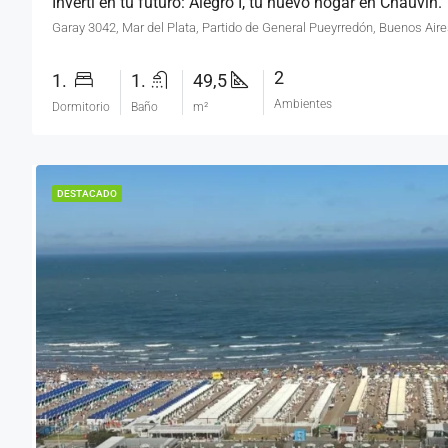
Invertí en tu futuro: Alegro I, tu nuevo hogar en Chauvín.
Garay 3042, Mar del Plata, Partido de General Pueyrredón, Buenos Aire
2
1.
1.
49,5
Ambientes
Dormitorio
Baño
m²
DESTACADO