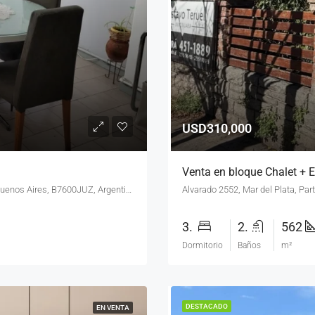
USD310,000
Venta en bloque Chalet + E
Almirante Brown 2343, Mar del Plata, Partido de General Pueyrredón, Buenos Aires, B7600JUZ, Argentina
Alvarado 2552, Mar del Plata, Par
3.
2.
562
Dormitorio
Baños
m²
DESTACADO
EN VENTA