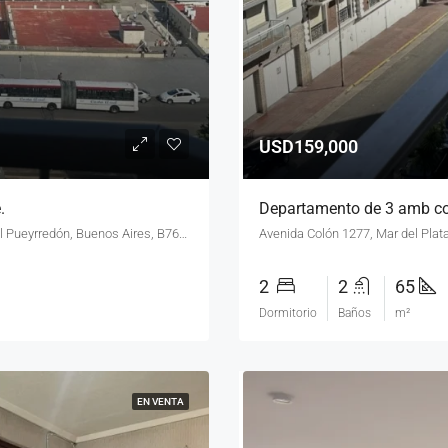
USD159,000
.
Departamento de 3 amb co
Avenida Patricio Peralta Ramos 5765, Mar del Plata, Partido de General Pueyrredón, Buenos Aires, B7600FDW, Argentina
Avenida Colón 1277, Mar del Plat
2
2
65
Dormitorio
Baños
m²
EN VENTA