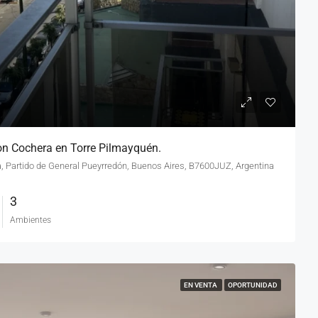
n Cochera en Torre Pilmayquén.
a, Partido de General Pueyrredón, Buenos Aires, B7600JUZ, Argentina
3
Ambientes
EN VENTA
OPORTUNIDAD