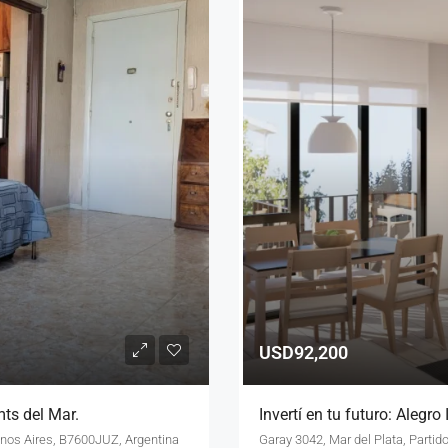
USD92,200
ts del Mar.
Invertí en tu futuro: Alegro
enos Aires, B7600JUZ, Argentina
Garay 3042, Mar del Plata, Partid