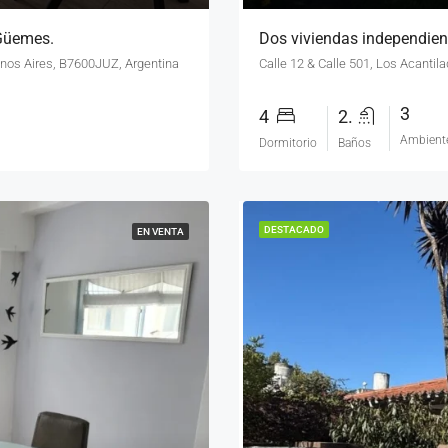
 Güemes.
Dos viviendas independient
enos Aires, B7600JUZ, Argentina
3
4
2.
Ambient
Dormitorio
Baños
DESTACADO
EN VENTA