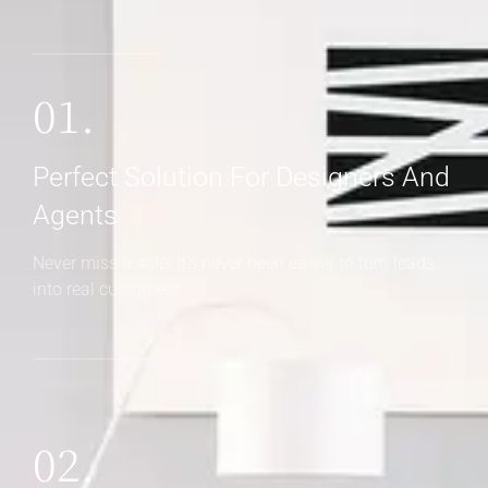
01.
Perfect Solution For Designers And
Agents
Never miss a sale! It's never been easier to turn leads
into real customers
02.