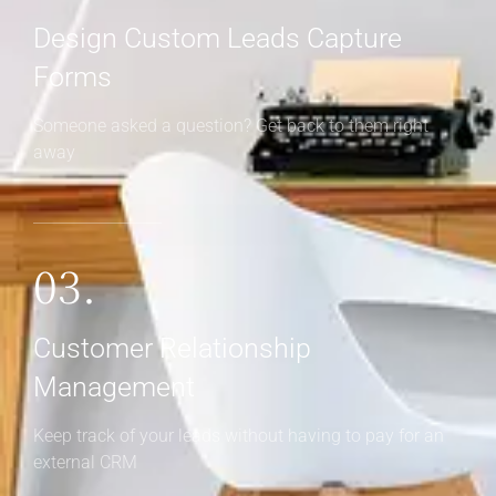
Design Custom Leads Capture
Forms
Someone asked a question? Get back to them right
away
03.
Customer Relationship
Management
Keep track of your leads without having to pay for an
external CRM