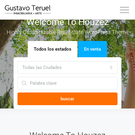
Welcome To Houzez
Highly Customizable Real Estate WordPress Theme
Todos los estados
En venta
Todas las Ciudades
buscar