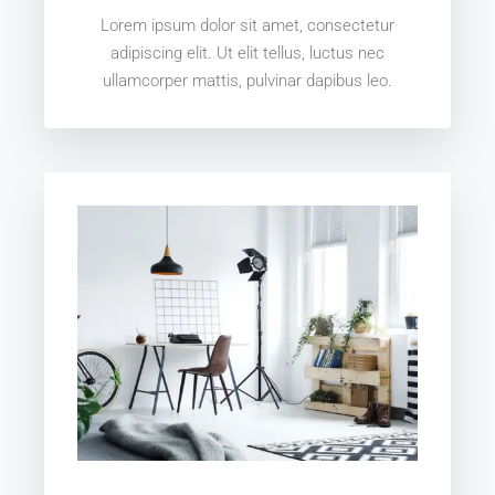
Lorem ipsum dolor sit amet, consectetur
adipiscing elit. Ut elit tellus, luctus nec
ullamcorper mattis, pulvinar dapibus leo.