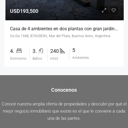
USD193,500
Casa de 4 ambientes en dos plantas con gran jardín. Zona Punta Mogotes.
Sicilia 1948, B7603EWL Mar del Plata, Buenos Aires, Argentina
5
4.
3.
240
Ambientes
Dormitorio
Baños
mts2
Conocenos
Conocé nuestra amplia oferta de propiedades y descubrí por qué el
mejor negocio inmobiliario que existe es el que le conviene a cada
una de las partes.